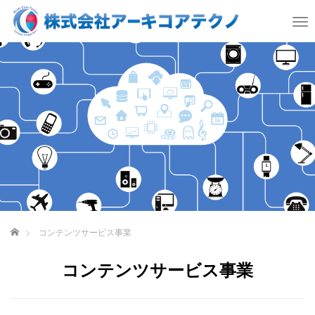
T
o
g
g
l
e
n
a
v
i
g
a
t
i
o
ホーム
コンテンツサービス事業
n
コンテンツサービス事業