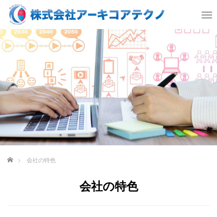
T
o
g
g
l
e
n
a
v
i
g
a
t
i
o
ホーム
会社の特色
n
会社の特色